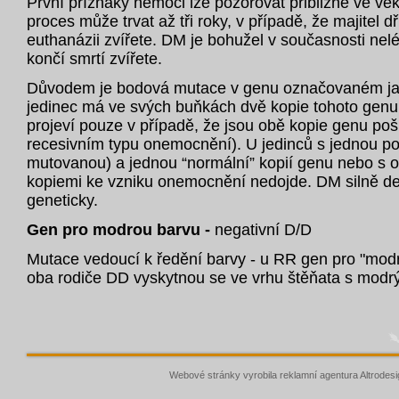
První příznaky nemoci lze pozorovat přibližně ve věk
proces může trvat až tři roky, v případě, že majitel d
euthanázii zvířete. DM je bohužel v současnosti nel
končí smrtí zvířete.
Důvodem je bodová mutace v genu označovaném j
jedinec má ve svých buňkách dvě kopie tohoto genu
projeví pouze v případě, že jsou obě kopie genu p
recesivním typu onemocnění). U jedinců s jednou po
mutovanou) a jednou “normální” kopií genu nebo s 
kopiemi ke vzniku onemocnění nedojde. DM silně d
geneticky.
Gen pro modrou barvu -
negativní D/D
Mutace vedoucí k ředění barvy - u RR gen pro "mod
oba rodiče DD vyskytnou se ve vrhu štěňata s modr
Webové stránky vyrobila
reklamní agentura
Altrodesi