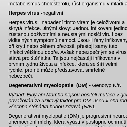
metabolismus cholesterolu, růst organismu v mládí a
Herpes virus -
negativní
Herpes virus - napadení tímto virem je celoživotní a
skrytá infekce. Jinými slovy: Jednou infikovaní jedinc
zůstanou doživotními a neustálými nosiči viru i bez
viditelných symptomů
nemoci
. Jsou-li feny infikován
při krytí nebo během březosti, přestojí samy tuto
infekci většinou dobře. Avšak nebezpečným se virus
stává pro štěňátka. Ta jsou nejčastěji infikována v
prvním týdnu života a infekce, která se šíří velmi
rychle, pro ně může představovat smrtelné
nebezpečí.
De
generativní myeolopatie
(DM) -
Genotyp N/N
Výklad: Eiby ani Mambo nejsou nositeli mutace v ge
považován za rizikový faktor pro DM. Jsou-li oba rod
všechna štěňátka budou zdravá (N/N).
Degenerativní myelopatie (DM) je progresivní neuro
onemocnění míchy, která vyústí v postupné ochrnutí