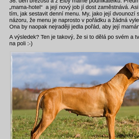
36. den březosti a z Eiby máme podnikatelku. Před
„mama-hotel“ a její nový job jí dost zaměstnává. Asi
tím, jak sestavit denní menu. My, jako její dvounozí 
názoru, že menu je naprosto v pořádku a žádná vyle
Ona by naopak nejraději jedla pořád, aby její mamán
A výsledek? Ten je takový, že si to dělá po svém a t
na poli :-)