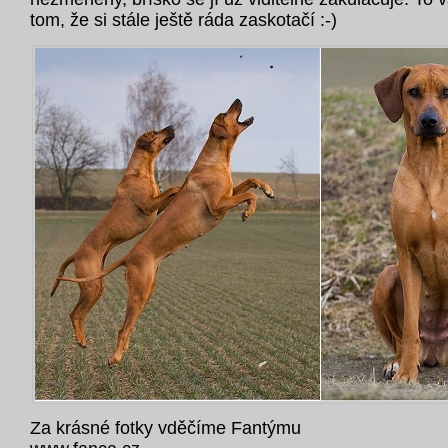
tom, že si stále ještě ráda zaskotačí :-)
Za krásné fotky vděčíme Fantýmu