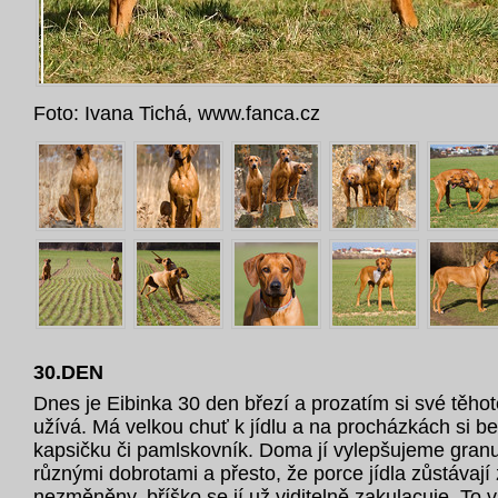
Foto: Ivana Tichá, www.fanca.cz
30.DEN
Dnes je Eibinka 30 den březí a prozatím si své těho
užívá. Má velkou chuť k jídlu a na procházkách si be
kapsičku či pamlskovník. Doma jí vylepšujeme granul
různými dobrotami a přesto, že porce jídla zůstávají
nezměněny, bříško se jí už viditelně zakulacuje. To