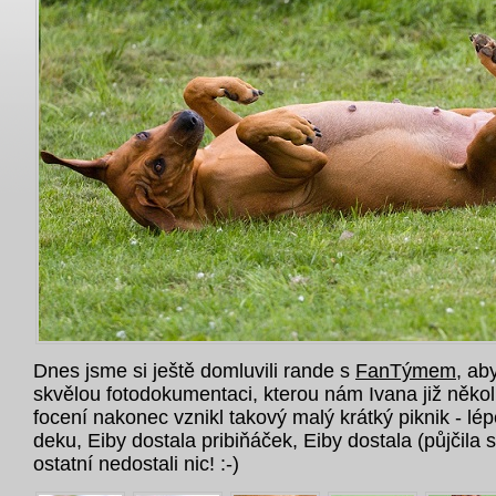
Dnes jsme si ještě domluvili rande s
FanTýmem
, ab
skvělou fotodokumentaci, kterou nám Ivana již někol
focení nakonec vznikl takový malý krátký piknik - lé
deku, Eiby dostala pribiňáček, Eiby dostala (půjčila 
ostatní nedostali nic! :-)