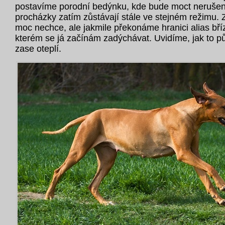
postavíme porodní bedýnku, kde bude moct nerušen
procházky zatím zůstávají stále ve stejném režimu. 
moc nechce, ale jakmile překonáme hranici alias bří
kterém se já začínám zadýchávat. Uvidíme, jak to p
zase oteplí.