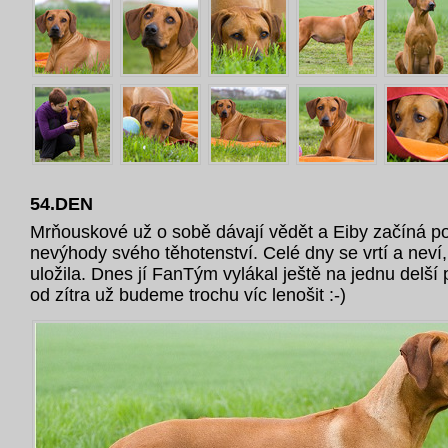
54.DEN
Mrňouskové už o sobě dávají vědět a Eiby začíná po
nevýhody svého těhotenství. Celé dny se vrtí a neví
uložila. Dnes jí FanTým vylákal ještě na jednu delší
od zítra už budeme trochu víc lenošit :-)