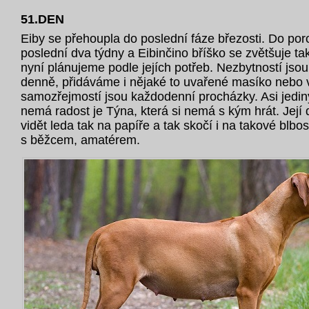
51.DEN
Eiby se přehoupla do poslední fáze březosti. Do po
poslední dva týdny a Eibinčino bříško se zvětšuje ta
nyní plánujeme podle jejích potřeb. Nezbytností jsou
denně, přidáváme i nějaké to uvařené masíko nebo v
samozřejmostí jsou každodenní procházky. Asi jediný
nemá radost je Týna, která si nemá s kým hrát. Její 
vidět leda tak na papíře a tak skočí i na takové blbos
s běžcem, amatérem.