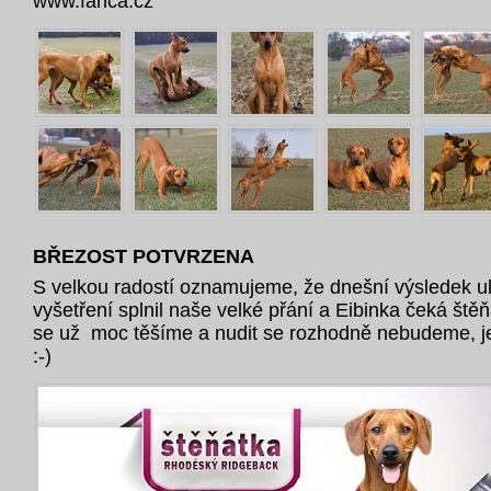
www.fanca.cz
BŘEZOST POTVRZENA
S velkou radostí oznamujeme, že dnešní výsledek u
vyšetření splnil naše velké přání a Eibinka čeká ště
se už moc těšíme a nudit se rozhodně nebudeme, je j
:-)